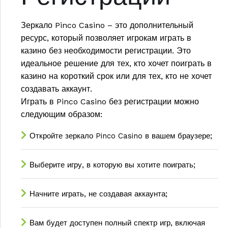
Зеркало Pinco Casino – это дополнительный
ресурс, который позволяет игрокам играть в
казино без необходимости регистрации. Это
идеальное решение для тех, кто хочет поиграть в
казино на короткий срок или для тех, кто не хочет
создавать аккаунт.
Играть в Pinco Casino без регистрации можно
следующим образом:
Откройте зеркало Pinco Casino в вашем браузере;
Выберите игру, в которую вы хотите поиграть;
Начните играть, не создавая аккаунта;
Вам будет доступен полный спектр игр, включая