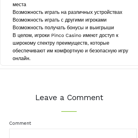
места
Возможность играть на различных устройствах
Возможность играть с другими игроками
Возможность получать бонусы и выигрыши
В целом, игроки Pinco Casino имеют доступ к
широкому спектру преимуществ, которые
обеспечивают им комфортную и безопасную игру
онлайн.
Leave a Comment
Comment