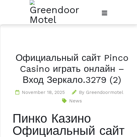
Официальный сайт Pinco
Casino играть онлайн –
Вход Зеркало.3279 (2)
November 18, 2025
By
Greendoormotel
News
Пинко Казино
Официальный сайт