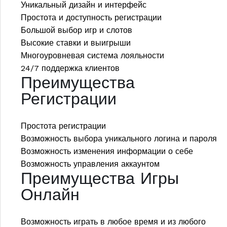
Уникальный дизайн и интерфейс
Простота и доступность регистрации
Большой выбор игр и слотов
Высокие ставки и выигрыши
Многоуровневая система лояльности
24/7 поддержка клиентов
Преимущества
Регистрации
Простота регистрации
Возможность выбора уникального логина и пароля
Возможность изменения информации о себе
Возможность управления аккаунтом
Преимущества Игры
Онлайн
Возможность играть в любое время и из любого