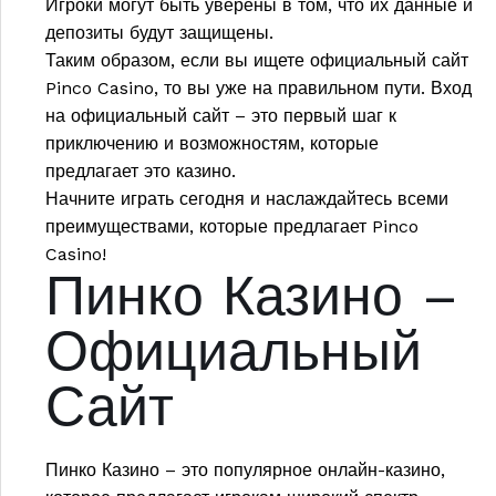
Игроки могут быть уверены в том, что их данные и
депозиты будут защищены.
Таким образом, если вы ищете официальный сайт
Pinco Casino, то вы уже на правильном пути. Вход
на официальный сайт – это первый шаг к
приключению и возможностям, которые
предлагает это казино.
Начните играть сегодня и наслаждайтесь всеми
преимуществами, которые предлагает Pinco
Casino!
Пинко Казино –
Официальный
Сайт
Пинко Казино – это популярное онлайн-казино,