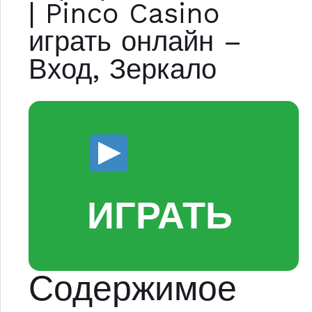
| Pinco Casino
играть онлайн –
Вход, Зеркало
ИГРАТЬ
Содержимое