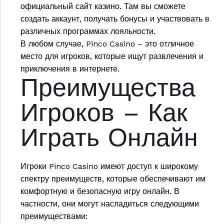
официальный сайт казино. Там вы сможете
создать аккаунт, получать бонусы и участвовать в
различных программах лояльности.
В любом случае, Pinco Casino – это отличное
место для игроков, которые ищут развлечения и
приключения в интернете.
Преимущества
Игроков – Как
Играть Онлайн
Игроки Pinco Casino имеют доступ к широкому
спектру преимуществ, которые обеспечивают им
комфортную и безопасную игру онлайн. В
частности, они могут насладиться следующими
преимуществами: