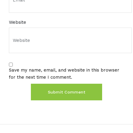
Website
Save my name, email, and website in this browser
for the next time I comment.