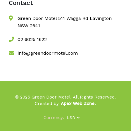
Contact
Green Door Motel 511 Wagga Rd Lavington
NSW 2641
02 6025 1622
info@greendoormotel.com
© 2025 Green Door Motel. All Rights Reserved.
Created by
Apex Web Zone
.
Currency:
USD