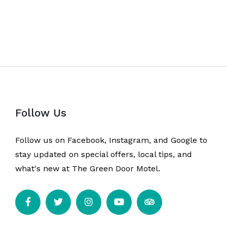
Follow Us
Follow us on Facebook, Instagram, and Google to
stay updated on special offers, local tips, and
what's new at The Green Door Motel.