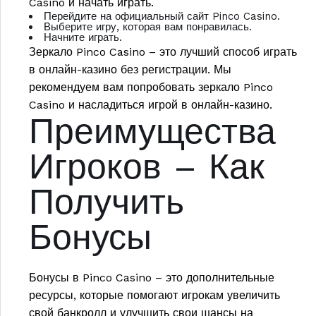
Casino и начать играть.
Перейдите на официальный сайт Pinco Casino.
Выберите игру, которая вам понравилась.
Начните играть.
Зеркало Pinco Casino – это лучший способ играть
в онлайн-казино без регистрации. Мы
рекомендуем вам попробовать зеркало Pinco
Casino и насладиться игрой в онлайн-казино.
Преимущества
Игроков – Как
Получить
Бонусы
Бонусы в Pinco Casino – это дополнительные
ресурсы, которые помогают игрокам увеличить
свой банкролл и улучшить свои шансы на