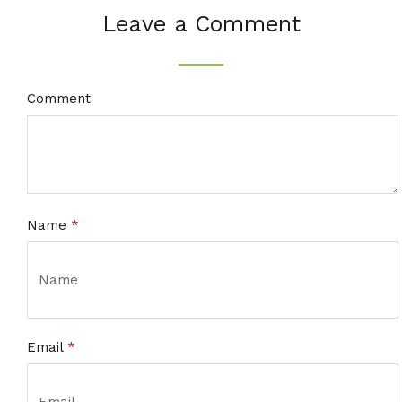
Leave a Comment
Comment
Name
*
Email
*