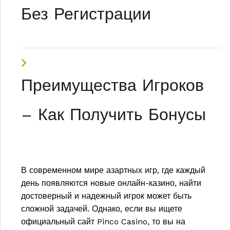
Без Регистрации
Преимущества Игроков
– Как Получить Бонусы
В современном мире азартных игр, где каждый
день появляются новые онлайн-казино, найти
достоверный и надежный игрок может быть
сложной задачей. Однако, если вы ищете
официальный сайт Pinco Casino, то вы на