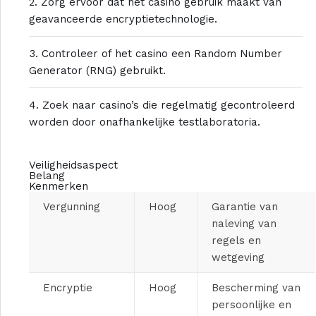
Zorg ervoor dat het casino gebruik maakt van
geavanceerde encryptietechnologie.
Controleer of het casino een Random Number
Generator (RNG) gebruikt.
Zoek naar casino’s die regelmatig gecontroleerd
worden door onafhankelijke testlaboratoria.
Veiligheidsaspect
Belang
Kenmerken
Vergunning
Hoog
Garantie van
naleving van
regels en
wetgeving
Encryptie
Hoog
Bescherming van
persoonlijke en