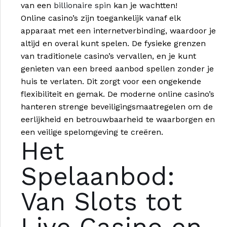
van een
billionaire spin
kan je wachtten!
Online casino’s zijn toegankelijk vanaf elk
apparaat met een internetverbinding, waardoor je
altijd en overal kunt spelen. De fysieke grenzen
van traditionele casino’s vervallen, en je kunt
genieten van een breed aanbod spellen zonder je
huis te verlaten. Dit zorgt voor een ongekende
flexibiliteit en gemak. De moderne online casino’s
hanteren strenge beveiligingsmaatregelen om de
eerlijkheid en betrouwbaarheid te waarborgen en
een veilige spelomgeving te creëren.
Het
Spelaanbod:
Van Slots tot
Live Casino en