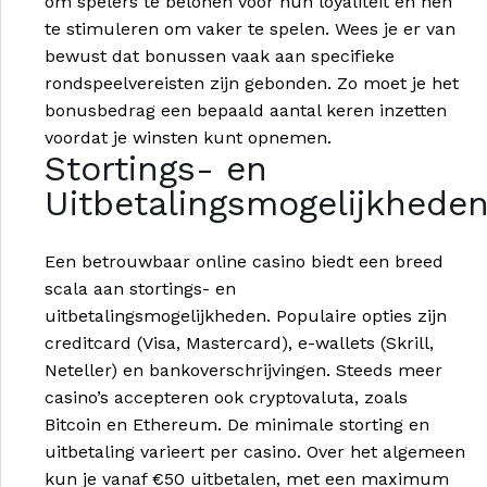
om spelers te belonen voor hun loyaliteit en hen
te stimuleren om vaker te spelen. Wees je er van
bewust dat bonussen vaak aan specifieke
rondspeelvereisten zijn gebonden. Zo moet je het
bonusbedrag een bepaald aantal keren inzetten
voordat je winsten kunt opnemen.
Stortings- en
Uitbetalingsmogelijkhede
Een betrouwbaar online casino biedt een breed
scala aan stortings- en
uitbetalingsmogelijkheden. Populaire opties zijn
creditcard (Visa, Mastercard), e-wallets (Skrill,
Neteller) en bankoverschrijvingen. Steeds meer
casino’s accepteren ook cryptovaluta, zoals
Bitcoin en Ethereum. De minimale storting en
uitbetaling varieert per casino. Over het algemeen
kun je vanaf €50 uitbetalen, met een maximum