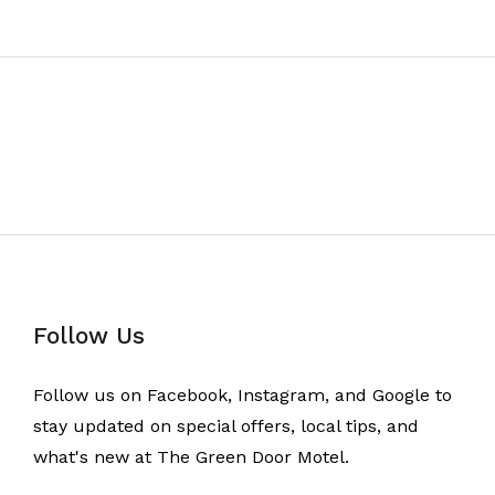
Follow Us
Follow us on Facebook, Instagram, and Google to
stay updated on special offers, local tips, and
what's new at The Green Door Motel.