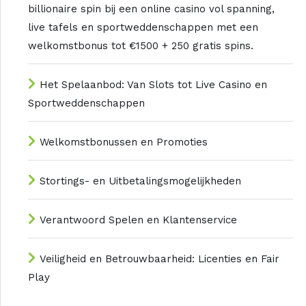
billionaire spin bij een online casino vol spanning,
live tafels en sportweddenschappen met een
welkomstbonus tot €1500 + 250 gratis spins.
Het Spelaanbod: Van Slots tot Live Casino en
Sportweddenschappen
Welkomstbonussen en Promoties
Stortings- en Uitbetalingsmogelijkheden
Verantwoord Spelen en Klantenservice
Veiligheid en Betrouwbaarheid: Licenties en Fair
Play