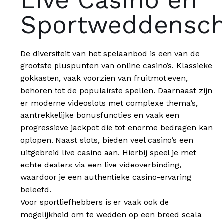
Sportweddensc
De diversiteit van het spelaanbod is een van de
grootste pluspunten van online casino’s. Klassieke
gokkasten, vaak voorzien van fruitmotieven,
behoren tot de populairste spellen. Daarnaast zijn
er moderne videoslots met complexe thema’s,
aantrekkelijke bonusfuncties en vaak een
progressieve jackpot die tot enorme bedragen kan
oplopen. Naast slots, bieden veel casino’s een
uitgebreid live casino aan. Hierbij speel je met
echte dealers via een live videoverbinding,
waardoor je een authentieke casino-ervaring
beleefd.
Voor sportliefhebbers is er vaak ook de
mogelijkheid om te wedden op een breed scala