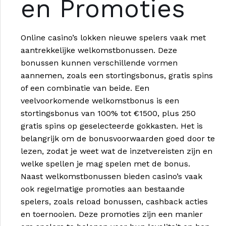
en Promoties
Online casino’s lokken nieuwe spelers vaak met
aantrekkelijke welkomstbonussen. Deze
bonussen kunnen verschillende vormen
aannemen, zoals een stortingsbonus, gratis spins
of een combinatie van beide. Een
veelvoorkomende welkomstbonus is een
stortingsbonus van 100% tot €1500, plus 250
gratis spins op geselecteerde gokkasten. Het is
belangrijk om de bonusvoorwaarden goed door te
lezen, zodat je weet wat de inzetvereisten zijn en
welke spellen je mag spelen met de bonus.
Naast welkomstbonussen bieden casino’s vaak
ook regelmatige promoties aan bestaande
spelers, zoals reload bonussen, cashback acties
en toernooien. Deze promoties zijn een manier