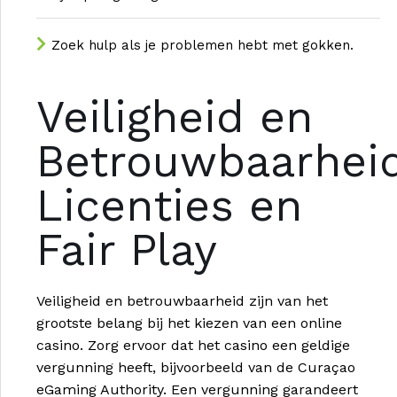
Zoek hulp als je problemen hebt met gokken.
Veiligheid en
Betrouwbaarheid
Licenties en
Fair Play
Veiligheid en betrouwbaarheid zijn van het
grootste belang bij het kiezen van een online
casino. Zorg ervoor dat het casino een geldige
vergunning heeft, bijvoorbeeld van de Curaçao
eGaming Authority. Een vergunning garandeert