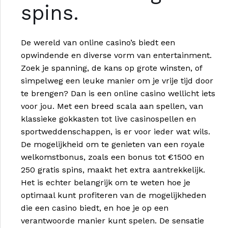
spins.
De wereld van online casino’s biedt een
opwindende en diverse vorm van entertainment.
Zoek je spanning, de kans op grote winsten, of
simpelweg een leuke manier om je vrije tijd door
te brengen? Dan is een online casino wellicht iets
voor jou. Met een breed scala aan spellen, van
klassieke gokkasten tot live casinospellen en
sportweddenschappen, is er voor ieder wat wils.
De mogelijkheid om te genieten van een royale
welkomstbonus, zoals een bonus tot €1500 en
250 gratis spins, maakt het extra aantrekkelijk.
Het is echter belangrijk om te weten hoe je
optimaal kunt profiteren van de mogelijkheden
die een casino biedt, en hoe je op een
verantwoorde manier kunt spelen. De sensatie