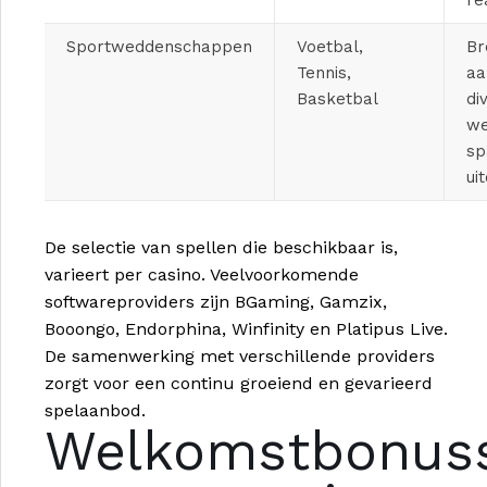
re
Sportweddenschappen
Voetbal,
Br
Tennis,
aa
Basketbal
di
we
sp
ui
De selectie van spellen die beschikbaar is,
varieert per casino. Veelvoorkomende
softwareproviders zijn BGaming, Gamzix,
Booongo, Endorphina, Winfinity en Platipus Live.
De samenwerking met verschillende providers
zorgt voor een continu groeiend en gevarieerd
spelaanbod.
Welkomstbonus