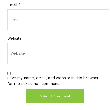
Email
*
Website
Save my name, email, and website in this browser
for the next time I comment.