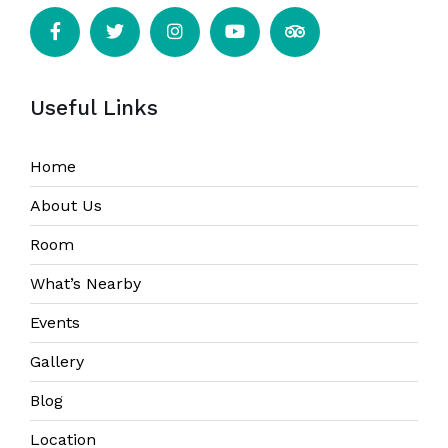
Useful Links
Home
About Us
Room
What’s Nearby
Events
Gallery
Blog
Location