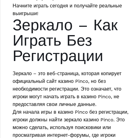
Начните играть сегодня и получайте реальные
выигрыши!
Зеркало – Как
Играть Без
Регистрации
Зеркало – это веб-страница, которая копирует
официальный сайт казино Pinco, но без
необходимости регистрации. Это означает, что
игроки могут начать играть в казино Pinco, не
предоставляя свои личные данные.
Для начала игры в казино Pinco без регистрации,
игроки должны найти зеркало казино Pinco. Это
можно сделать, используя поисковики или
просматривая интернет-форумы, где игроки