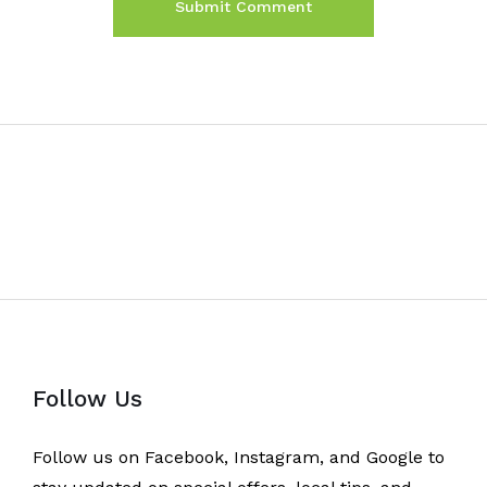
Follow Us
Follow us on Facebook, Instagram, and Google to