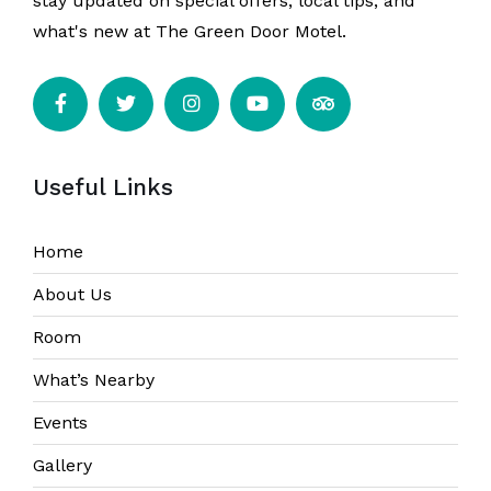
stay updated on special offers, local tips, and
what's new at The Green Door Motel.
Useful Links
Home
About Us
Room
What’s Nearby
Events
Gallery