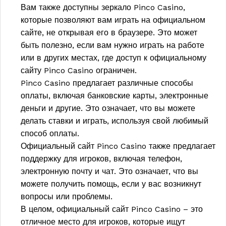
Вам также доступны зеркало Pinco Casino,
которые позволяют вам играть на официальном
сайте, не открывая его в браузере. Это может
быть полезно, если вам нужно играть на работе
или в других местах, где доступ к официальному
сайту Pinco Casino ограничен.
Pinco Casino предлагает различные способы
оплаты, включая банковские карты, электронные
деньги и другие. Это означает, что вы можете
делать ставки и играть, используя свой любимый
способ оплаты.
Официальный сайт Pinco Casino также предлагает
поддержку для игроков, включая телефон,
электронную почту и чат. Это означает, что вы
можете получить помощь, если у вас возникнут
вопросы или проблемы.
В целом, официальный сайт Pinco Casino – это
отличное место для игроков, которые ищут