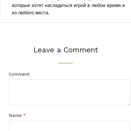
которые хотят насладиться игрой в любое время и
из любого места.
Leave a Comment
Comment
Name
*