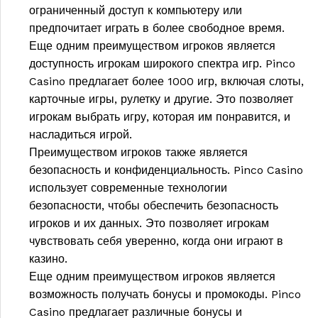
ограниченный доступ к компьютеру или
предпочитает играть в более свободное время.
Еще одним преимуществом игроков является
доступность игрокам широкого спектра игр. Pinco
Casino предлагает более 1000 игр, включая слоты,
карточные игры, рулетку и другие. Это позволяет
игрокам выбрать игру, которая им понравится, и
насладиться игрой.
Преимуществом игроков также является
безопасность и конфиденциальность. Pinco Casino
использует современные технологии
безопасности, чтобы обеспечить безопасность
игроков и их данных. Это позволяет игрокам
чувствовать себя уверенно, когда они играют в
казино.
Еще одним преимуществом игроков является
возможность получать бонусы и промокоды. Pinco
Casino предлагает различные бонусы и