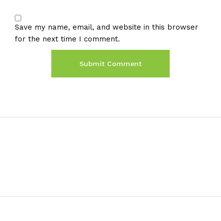
Save my name, email, and website in this browser
for the next time I comment.