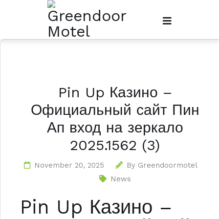
Pin Up Казино –
Официальный сайт Пин
Ап вход на зеркало
2025.1562 (3)
November 20, 2025
By
Greendoormotel
News
Pin Up Казино –