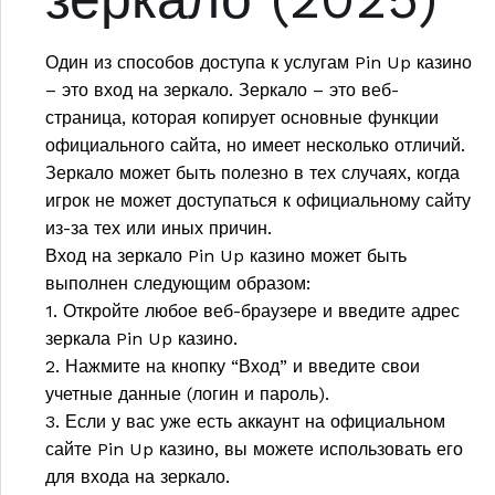
Один из способов доступа к услугам Pin Up казино
– это вход на зеркало. Зеркало – это веб-
страница, которая копирует основные функции
официального сайта, но имеет несколько отличий.
Зеркало может быть полезно в тех случаях, когда
игрок не может доступаться к официальному сайту
из-за тех или иных причин.
Вход на зеркало Pin Up казино может быть
выполнен следующим образом:
1. Откройте любое веб-браузере и введите адрес
зеркала Pin Up казино.
2. Нажмите на кнопку “Вход” и введите свои
учетные данные (логин и пароль).
3. Если у вас уже есть аккаунт на официальном
сайте Pin Up казино, вы можете использовать его
для входа на зеркало.