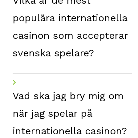
Vilka är de mest
populära internationella
casinon som accepterar
svenska spelare?
Vad ska jag bry mig om
när jag spelar på
internationella casinon?