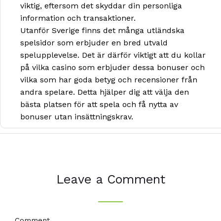
viktig, eftersom det skyddar din personliga
information och transaktioner.
Utanför Sverige finns det många utländska
spelsidor som erbjuder en bred utvald
spelupplevelse. Det är därför viktigt att du kollar
på vilka casino som erbjuder dessa bonuser och
vilka som har goda betyg och recensioner från
andra spelare. Detta hjälper dig att välja den
bästa platsen för att spela och få nytta av
bonuser utan insättningskrav.
Leave a Comment
Comment