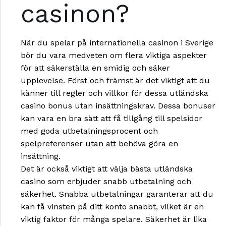
casinon?
När du spelar på internationella casinon i Sverige
bör du vara medveten om flera viktiga aspekter
för att säkerställa en smidig och säker
upplevelse. Först och främst är det viktigt att du
känner till regler och villkor för dessa utländska
casino bonus utan insättningskrav. Dessa bonuser
kan vara en bra sätt att få tillgång till spelsidor
med goda utbetalningsprocent och
spelpreferenser utan att behöva göra en
insättning.
Det är också viktigt att välja bästa utländska
casino som erbjuder snabb utbetalning och
säkerhet. Snabba utbetalningar garanterar att du
kan få vinsten på ditt konto snabbt, vilket är en
viktig faktor för många spelare. Säkerhet är lika