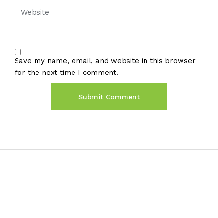
Save my name, email, and website in this browser
for the next time I comment.