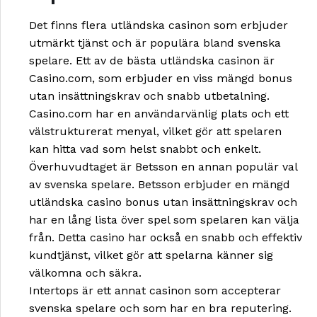
Det finns flera utländska casinon som erbjuder
utmärkt tjänst och är populära bland svenska
spelare. Ett av de bästa utländska casinon är
Casino.com, som erbjuder en viss mängd bonus
utan insättningskrav och snabb utbetalning.
Casino.com har en användarvänlig plats och ett
välstrukturerat menyal, vilket gör att spelaren
kan hitta vad som helst snabbt och enkelt.
Överhuvudtaget är Betsson en annan populär val
av svenska spelare. Betsson erbjuder en mängd
utländska casino bonus utan insättningskrav och
har en lång lista över spel som spelaren kan välja
från. Detta casino har också en snabb och effektiv
kundtjänst, vilket gör att spelarna känner sig
välkomna och säkra.
Intertops är ett annat casinon som accepterar
svenska spelare och som har en bra reputering.