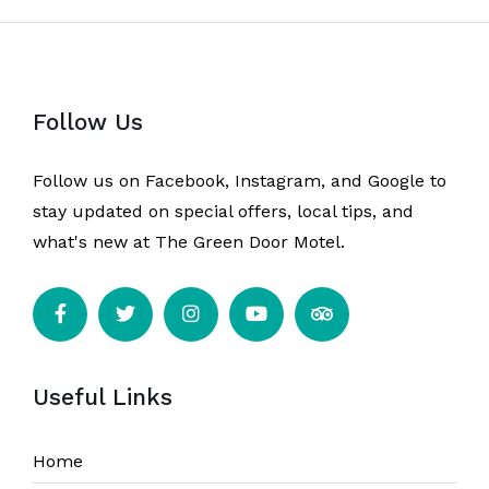
Follow Us
Follow us on Facebook, Instagram, and Google to
stay updated on special offers, local tips, and
what's new at The Green Door Motel.
Useful Links
Home