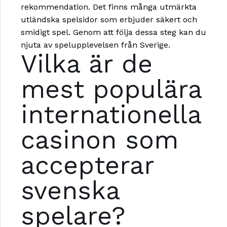
rekommendation. Det finns många utmärkta
utländska spelsidor som erbjuder säkert och
smidigt spel. Genom att följa dessa steg kan du
njuta av spelupplevelsen från Sverige.
Vilka är de
mest populära
internationella
casinon som
accepterar
svenska
spelare?