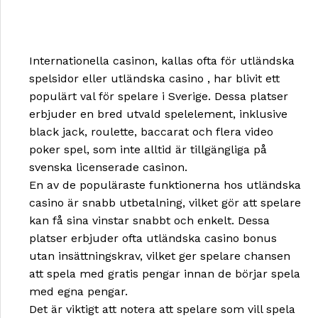
Internationella casinon, kallas ofta för utländska
spelsidor eller utländska casino , har blivit ett
populärt val för spelare i Sverige. Dessa platser
erbjuder en bred utvald spelelement, inklusive
black jack, roulette, baccarat och flera video
poker spel, som inte alltid är tillgängliga på
svenska licenserade casinon.
En av de populäraste funktionerna hos utländska
casino är snabb utbetalning, vilket gör att spelare
kan få sina vinstar snabbt och enkelt. Dessa
platser erbjuder ofta utländska casino bonus
utan insättningskrav, vilket ger spelare chansen
att spela med gratis pengar innan de börjar spela
med egna pengar.
Det är viktigt att notera att spelare som vill spela