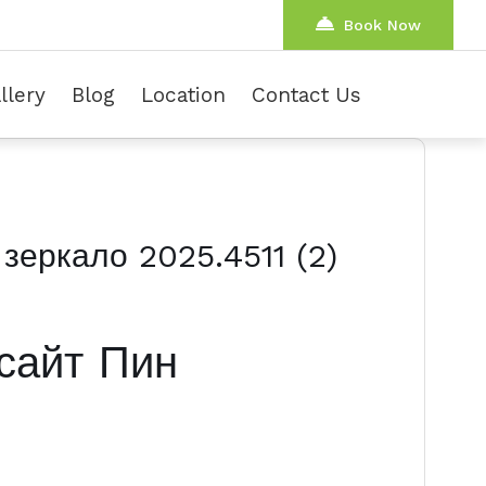
Book Now
llery
Blog
Location
Contact Us
зеркало 2025.4511 (2)
сайт Пин