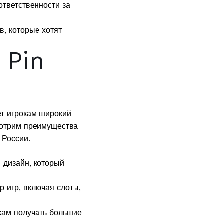
ответственности за
в, которые хотят
 Pin
ет игрокам широкий
мотрим преимущества
 России.
 дизайн, который
р игр, включая слоты,
окам получать большие