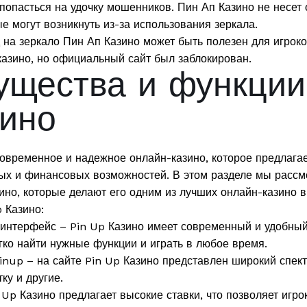
попасться на удочку мошенников. Пин Ап Казино не несет 
е могут возникнуть из-за использования зеркала.
 на зеркало Пин Ап Казино может быть полезен для игроко
казино, но официальный сайт был заблокирован.
щества и функции
ино
современное и надежное онлайн-казино, которое предлага
ных и финансовых возможностей. В этом разделе мы расс
ино, которые делают его одним из лучших онлайн-казино в
 Казино:
 интерфейс – Pin Up Казино имеет современный и удобный
гко найти нужные функции и играть в любое время.
nup – на сайте Pin Up Казино представлен широкий спект
ку и другие.
 Up Казино предлагает высокие ставки, что позволяет игр