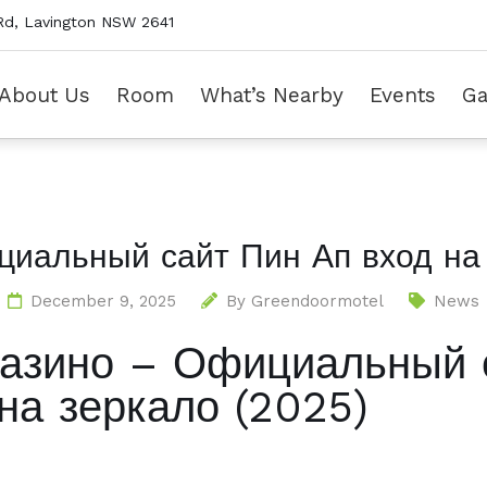
Rd, Lavington NSW 2641
About Us
Room
What’s Nearby
Events
Ga
иальный сайт Пин Ап вход на 
December 9, 2025
By
Greendoormotel
News
Казино – Официальный 
на зеркало (2025)