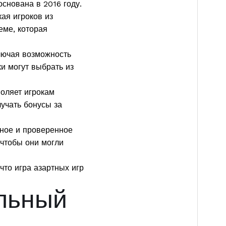
снована в 2016 году.
ая игроков из
еме, которая
лючая возможность
ки могут выбрать из
воляет игрокам
лучать бонусы за
жное и проверенное
 чтобы они могли
 что игра азартных игр
льный