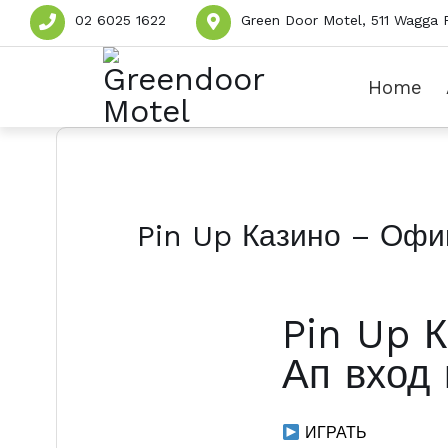
02 6025 1622
Green Door Motel, 511 Wagga 
Home
Pin Up Казино – Офиц
Pin Up 
Ап вход 
ИГРАТЬ