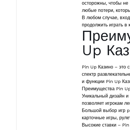
осторожны, чтобы не 
любые потери, которы
В любом случае, вход
продолжить играть в 
Преиму
Up Каз
Pin Up Казино – это 
спектр развлекатель
и функции Pin Up Каз
Преимущества Pin Up
Уникальный дизайн и
позволяет игрокам ле
Большой выбор игр pi
карточные игры, рулет
Высокие ставки – Pin