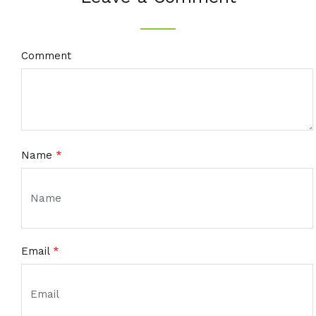
Comment
Name
*
Email
*