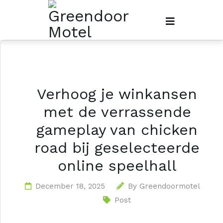
Verhoog je winkansen
met de verrassende
gameplay van chicken
road bij geselecteerde
online speelhall
December 18, 2025
By
Greendoormotel
Post