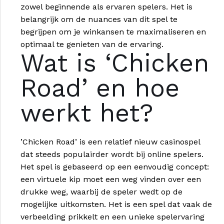
zowel beginnende als ervaren spelers. Het is
belangrijk om de nuances van dit spel te
begrijpen om je winkansen te maximaliseren en
optimaal te genieten van de ervaring.
Wat is ‘Chicken
Road’ en hoe
werkt het?
’Chicken Road’ is een relatief nieuw casinospel
dat steeds populairder wordt bij online spelers.
Het spel is gebaseerd op een eenvoudig concept:
een virtuele kip moet een weg vinden over een
drukke weg, waarbij de speler wedt op de
mogelijke uitkomsten. Het is een spel dat vaak de
verbeelding prikkelt en een unieke spelervaring