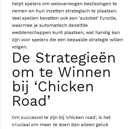
helpt spelers om weloverwogen beslissingen te
nemen en hun inzetten strategisch te plaatsen.
Veel spellen bevatten ook een ‘autobet’ functie,
waarmee je automatisch dezelfde
weddenschappen kunt plaatsen, wat handig kan
zijn voor spelers die een bepaalde strategie willen
volgen.
De Strategieën
om te Winnen
bij ‘Chicken
Road’
Om succesvol te zijn bij ‘chicken road’, is het
cruciaal om meer te doen dan alleen geluk