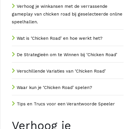
Verhoog je winkansen met de verrassende
gameplay van chicken road bij geselecteerde online
speelhallen.
Wat is ‘Chicken Road’ en hoe werkt het?
De Strategieën om te Winnen bij ‘Chicken Road’
Verschillende Variaties van ‘Chicken Road’
Waar kun je ‘Chicken Road’ spelen?
Tips en Trucs voor een Verantwoorde Speeler
Verhoog je