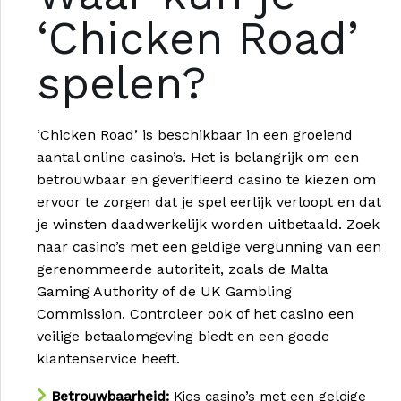
‘Chicken Road’
spelen?
‘Chicken Road’ is beschikbaar in een groeiend
aantal online casino’s. Het is belangrijk om een
betrouwbaar en geverifieerd casino te kiezen om
ervoor te zorgen dat je spel eerlijk verloopt en dat
je winsten daadwerkelijk worden uitbetaald. Zoek
naar casino’s met een geldige vergunning van een
gerenommeerde autoriteit, zoals de Malta
Gaming Authority of de UK Gambling
Commission. Controleer ook of het casino een
veilige betaalomgeving biedt en een goede
klantenservice heeft.
Betrouwbaarheid:
Kies casino’s met een geldige