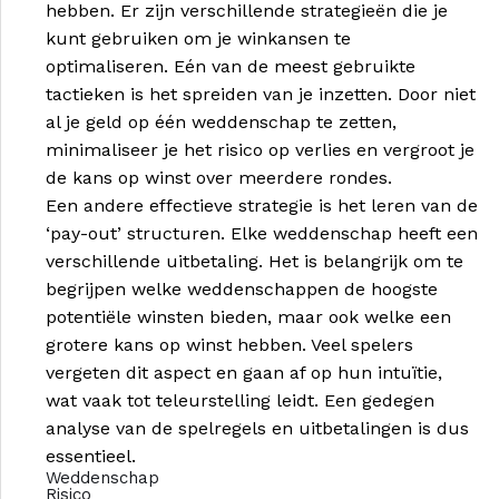
hebben. Er zijn verschillende strategieën die je
kunt gebruiken om je winkansen te
optimaliseren. Eén van de meest gebruikte
tactieken is het spreiden van je inzetten. Door niet
al je geld op één weddenschap te zetten,
minimaliseer je het risico op verlies en vergroot je
de kans op winst over meerdere rondes.
Een andere effectieve strategie is het leren van de
‘pay-out’ structuren. Elke weddenschap heeft een
verschillende uitbetaling. Het is belangrijk om te
begrijpen welke weddenschappen de hoogste
potentiële winsten bieden, maar ook welke een
grotere kans op winst hebben. Veel spelers
vergeten dit aspect en gaan af op hun intuïtie,
wat vaak tot teleurstelling leidt. Een gedegen
analyse van de spelregels en uitbetalingen is dus
essentieel.
Weddenschap
Risico