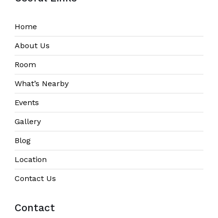
Home
About Us
Room
What’s Nearby
Events
Gallery
Blog
Location
Contact Us
Contact