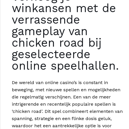
winkansen met de
verrassende
gameplay van
chicken road bij
geselecteerde
online speelhallen.
De wereld van online casino’s is constant in
beweging, met nieuwe spellen en mogelijkheden
die regelmatig verschijnen. Een van de meer
intrigerende en recentelijk populaire spellen is
‘chicken road’. Dit spel combineert elementen van
spanning, strategie en een flinke dosis geluk,
waardoor het een aantrekkelijke optie is voor