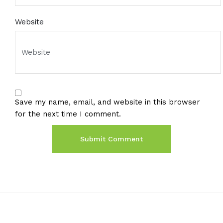
Website
Save my name, email, and website in this browser
for the next time I comment.