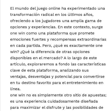
El mundo del juego online ha experimentado una
transformación radical en los últimos años,
ofreciendo a los jugadores una amplia gama de
opciones y experiencias. En este contexto, surge
one win
como una plataforma que promete
emociones fuertes y recompensas extraordinarias
en cada partida. Pero, ¿qué es exactamente one
win? ¿Qué la diferencia de otras opciones
disponibles en el mercado? A lo largo de este
artículo, exploraremos a fondo las características
clave de esta plataforma, analizando sus
ventajas, desventajas y potencial para convertirse
en tu destino favorito para el entretenimiento en
línea.
one win no es simplemente otro sitio de apuestas;
es una experiencia cuidadosamente diseñada
para maximizar el disfrute y las posibilidades de