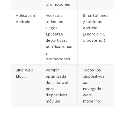
promociones
Aplicación
Acceso a
Smartphones
Android
todos los
y tabletas
juegos,
Android
apuestas
(Android 5.0
deportivas,
o posterior)
bonificaciones
y
promociones
Sitio Web
Versión
Todos los
Móvil
optimizada
dispositivos
del sitio web
con
para
navegador
dispositivos
web
móviles
moderno