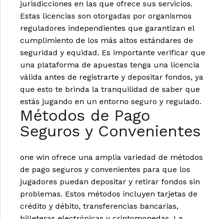
jurisdicciones en las que ofrece sus servicios.
Estas licencias son otorgadas por organismos
reguladores independientes que garantizan el
cumplimiento de los más altos estándares de
seguridad y equidad. Es importante verificar que
una plataforma de apuestas tenga una licencia
válida antes de registrarte y depositar fondos, ya
que esto te brinda la tranquilidad de saber que
estás jugando en un entorno seguro y regulado.
Métodos de Pago
Seguros y Convenientes
one win ofrece una amplia variedad de métodos
de pago seguros y convenientes para que los
jugadores puedan depositar y retirar fondos sin
problemas. Estos métodos incluyen tarjetas de
crédito y débito, transferencias bancarias,
billeteras electrónicas y criptomonedas. La