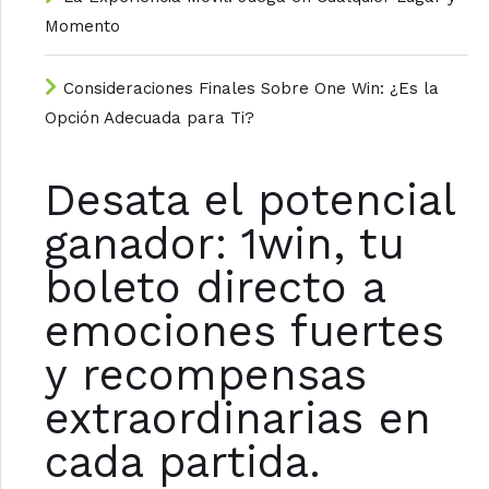
Momento
Consideraciones Finales Sobre One Win: ¿Es la
Opción Adecuada para Ti?
Desata el potencial
ganador: 1win, tu
boleto directo a
emociones fuertes
y recompensas
extraordinarias en
cada partida.