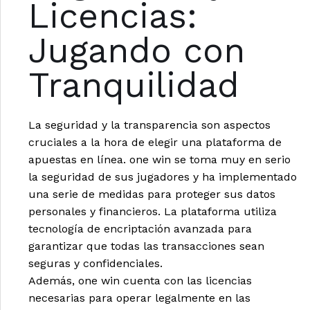
Licencias:
Jugando con
Tranquilidad
La seguridad y la transparencia son aspectos
cruciales a la hora de elegir una plataforma de
apuestas en línea. one win se toma muy en serio
la seguridad de sus jugadores y ha implementado
una serie de medidas para proteger sus datos
personales y financieros. La plataforma utiliza
tecnología de encriptación avanzada para
garantizar que todas las transacciones sean
seguras y confidenciales.
Además, one win cuenta con las licencias
necesarias para operar legalmente en las