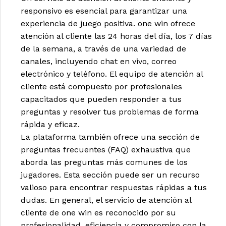
responsivo es esencial para garantizar una
experiencia de juego positiva. one win ofrece
atención al cliente las 24 horas del día, los 7 días
de la semana, a través de una variedad de
canales, incluyendo chat en vivo, correo
electrónico y teléfono. El equipo de atención al
cliente está compuesto por profesionales
capacitados que pueden responder a tus
preguntas y resolver tus problemas de forma
rápida y eficaz.
La plataforma también ofrece una sección de
preguntas frecuentes (FAQ) exhaustiva que
aborda las preguntas más comunes de los
jugadores. Esta sección puede ser un recurso
valioso para encontrar respuestas rápidas a tus
dudas. En general, el servicio de atención al
cliente de one win es reconocido por su
profesionalidad, eficiencia y compromiso con la