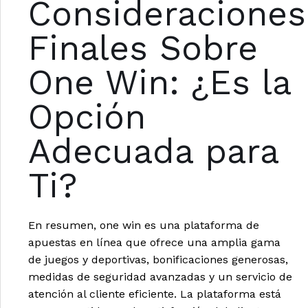
Consideraciones
Finales Sobre
One Win: ¿Es la
Opción
Adecuada para
Ti?
En resumen, one win es una plataforma de
apuestas en línea que ofrece una amplia gama
de juegos y deportivas, bonificaciones generosas,
medidas de seguridad avanzadas y un servicio de
atención al cliente eficiente. La plataforma está