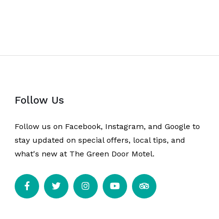
Follow Us
Follow us on Facebook, Instagram, and Google to
stay updated on special offers, local tips, and
what's new at The Green Door Motel.