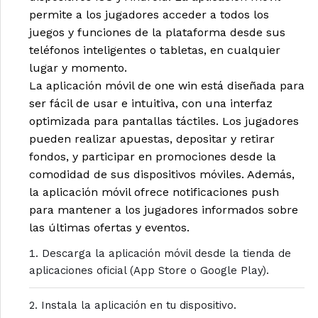
permite a los jugadores acceder a todos los
juegos y funciones de la plataforma desde sus
teléfonos inteligentes o tabletas, en cualquier
lugar y momento.
La aplicación móvil de one win está diseñada para
ser fácil de usar e intuitiva, con una interfaz
optimizada para pantallas táctiles. Los jugadores
pueden realizar apuestas, depositar y retirar
fondos, y participar en promociones desde la
comodidad de sus dispositivos móviles. Además,
la aplicación móvil ofrece notificaciones push
para mantener a los jugadores informados sobre
las últimas ofertas y eventos.
Descarga la aplicación móvil desde la tienda de
aplicaciones oficial (App Store o Google Play).
Instala la aplicación en tu dispositivo.