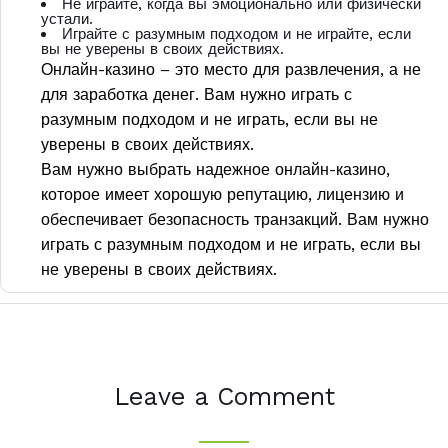
Не играйте, когда вы эмоционально или физически
устали.
Играйте с разумным подходом и не играйте, если
вы не уверены в своих действиях.
Онлайн-казино – это место для развлечения, а не
для заработка денег. Вам нужно играть с
разумным подходом и не играть, если вы не
уверены в своих действиях.
Вам нужно выбрать надежное онлайн-казино,
которое имеет хорошую репутацию, лицензию и
обеспечивает безопасность транзакций. Вам нужно
играть с разумным подходом и не играть, если вы
не уверены в своих действиях.
Leave a Comment