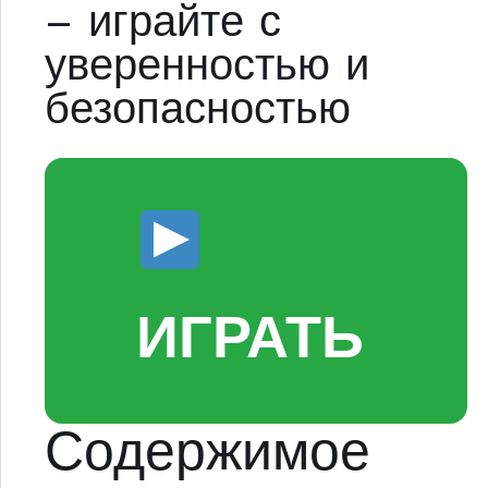
– играйте с
уверенностью и
безопасностью
ИГРАТЬ
Содержимое