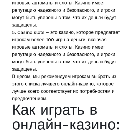
игровые автоматы и слоты. Казино имеет
репутацию надежного и безопасного, и игроки
могут быть уверены в том, что их деньги будут
защищены.
5. Casino slots – это казино, которое предлагает
игрокам более 100 игр на деньги, включая
игровые автоматы и слоты. Казино имеет
репутацию надежного и безопасного, и игроки
могут быть уверены в том, что их деньги будут
защищены.
В целом, мы рекомендуем игрокам выбрать из
этого списка лучшего онлайн-казино, которое
лучше всего соответствует их потребностям и
предпочтениям.
Как играть в
онлайн-казино: