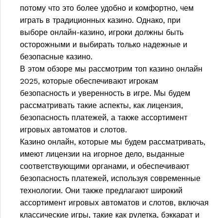
потому что это более удобно и комфортно, чем
играть в традиционных казино. Однако, при
выборе онлайн-казино, игроки должны быть
осторожными и выбирать только надежные и
безопасные казино.
В этом обзоре мы рассмотрим топ казино онлайн
2025, которые обеспечивают игрокам
безопасность и уверенность в игре. Мы будем
рассматривать такие аспекты, как лицензия,
безопасность платежей, а также ассортимент
игровых автоматов и слотов.
Казино онлайн, которые мы будем рассматривать,
имеют лицензии на игорное дело, выданные
соответствующими органами, и обеспечивают
безопасность платежей, используя современные
технологии. Они также предлагают широкий
ассортимент игровых автоматов и слотов, включая
классические игры, такие как рулетка, бэккарат и