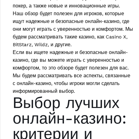
покер, а также новые и инновационные игры.
Наш обзор будет полезен для игроков, которые
ищут надежные и безопасные онлайн-казино, где
они могут играть с уверенностью и комфортом. Мы
будем рассматривать такие казино, как Casino X,
BitStarz, Wildz, и другие.
Если вы ищете надежные и безопасные онлайн-
казино, где вы можете играть с уверенностью и
комфортом, то это обзоре будет полезен для вас.
Мы будем рассматривать все аспекты, связанные
с онлайн-казино, чтобы игроки могли сделать
информированный выбор.
Выбор лучших
онлайн-казино:
критерии и