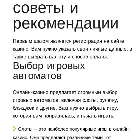
советы и
рекомендации
Первым шагом является регистрация на сайте
казино. Вам нужно указать свои личные данные, а
также выбрать валюту и способ оплаты.
Выбор игровых
автоматов
Онлайн-казино предлагает огромный выбор
игровых автоматов, включая слоты, рулетку,
блэкджек и другие. Вам нужно выбрать игру,
которая вам понравилась, и начать играть.
Слоты – это наиболее популярные игры в онлайн-
казино. Они предлагают различные темы, от