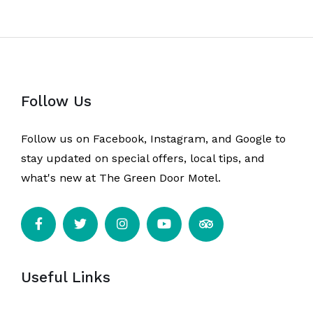
Follow Us
Follow us on Facebook, Instagram, and Google to
stay updated on special offers, local tips, and
what's new at The Green Door Motel.
Useful Links