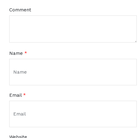
Comment
Name
*
Email
*
Website