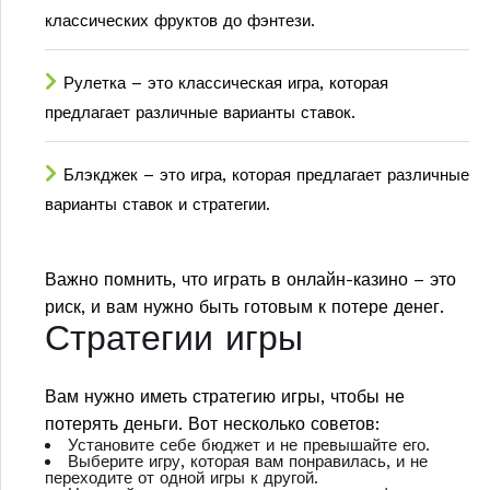
классических фруктов до фэнтези.
Рулетка – это классическая игра, которая
предлагает различные варианты ставок.
Блэкджек – это игра, которая предлагает различные
варианты ставок и стратегии.
Важно помнить, что играть в онлайн-казино – это
риск, и вам нужно быть готовым к потере денег.
Стратегии игры
Вам нужно иметь стратегию игры, чтобы не
потерять деньги. Вот несколько советов:
Установите себе бюджет и не превышайте его.
Выберите игру, которая вам понравилась, и не
переходите от одной игры к другой.