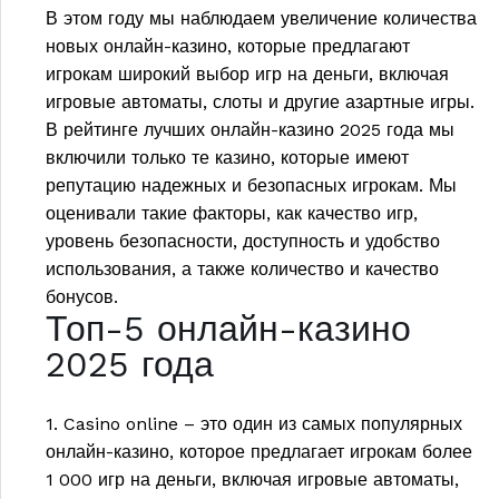
В этом году мы наблюдаем увеличение количества
новых онлайн-казино, которые предлагают
игрокам широкий выбор игр на деньги, включая
игровые автоматы, слоты и другие азартные игры.
В рейтинге лучших онлайн-казино 2025 года мы
включили только те казино, которые имеют
репутацию надежных и безопасных игрокам. Мы
оценивали такие факторы, как качество игр,
уровень безопасности, доступность и удобство
использования, а также количество и качество
бонусов.
Топ-5 онлайн-казино
2025 года
1. Casino online – это один из самых популярных
онлайн-казино, которое предлагает игрокам более
1 000 игр на деньги, включая игровые автоматы,