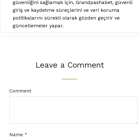
güvenliğini sağlamak için, Grandpashabet, güvenli
giriş ve kaydetme süreçlerini ve veri koruma
politikalarını sürekli olarak gözden geçirir ve
güncellemeler yapar.
Leave a Comment
Comment
Name
*