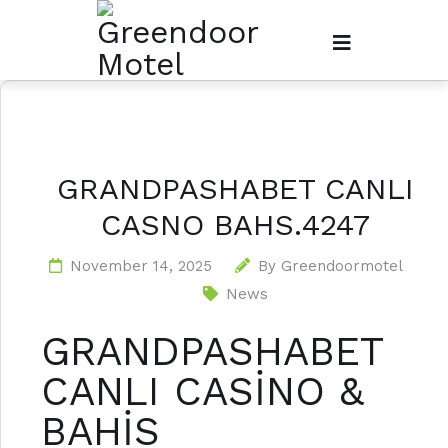
GRANDPASHABET CANLI
CASNO BAHS.4247
November 14, 2025
By
Greendoormotel
News
GRANDPASHABET
CANLI CASİNO &
BAHİS