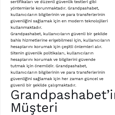
sertifikaları ve düzenli güvenlik testleri gibi
yöntemlerle korunmaktadır. Grandpashabet,
kullanıcıların bilgilerinin ve para transferlerinin
güvenliğini sağlamak için en modern teknolojileri
kullanmaktadır.
Grandpashabet, kullanıcıların güvenli bir şekilde
bahis hizmetlerine erişebilmesi için, kullanıcıların
hesaplarını korumak için çeşitli önlemleri alır.
Sitenin güvenlik politikaları, kullanıcıların
hesaplarını korumak ve bilgilerini güvende
tutmak için önemlidir. Grandpashabet,
kullanıcıların bilgilerinin ve para transferlerinin
güvenliğini sağlamak için her zaman güncel ve
güvenli bir şekilde çalışmaktadır.
Grandpashabet’i
Müşteri