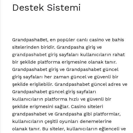
Destek Sistemi
GrandpashaBet, en popüler canlı casino ve bahis
sitelerinden biridir. Grandpasha giriş ve
grandpashabet giriş
sayfaları kullanıcıların rahat
bir şekilde platforma erişmesine olanak tanır.
Grandpashabet giriş ve Grandpashabet güncel
giriş sayfaları her zaman güncel ve güvenli bir
şekilde erişilebilir. Grandpashabet güncel adres ve
Grandpashabet güncel giriş sayfaları
kullanıcıların platforma hızlı ve güvenli bir
şekilde erişmesini sağlar. Casino siteleri
grandpashabet ve Grandpasha gibi platformlar,
kullanıcıların çeşitli oyunları denemelerine
olanak tanır. Bu siteler, kullanıcıların eğlenceli ve