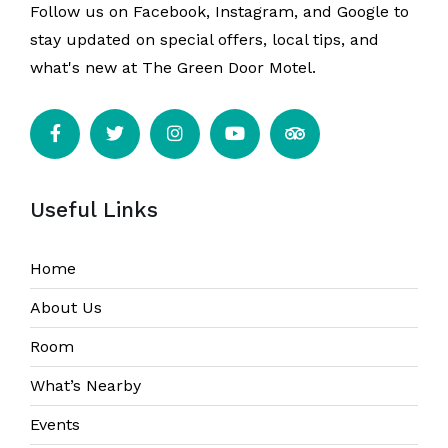
Follow us on Facebook, Instagram, and Google to
stay updated on special offers, local tips, and
what's new at The Green Door Motel.
Useful Links
Home
About Us
Room
What’s Nearby
Events