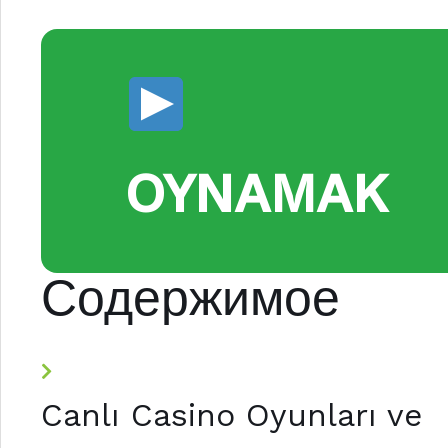
OYNAMAK
Содержимое
Canlı Casino Oyunları ve