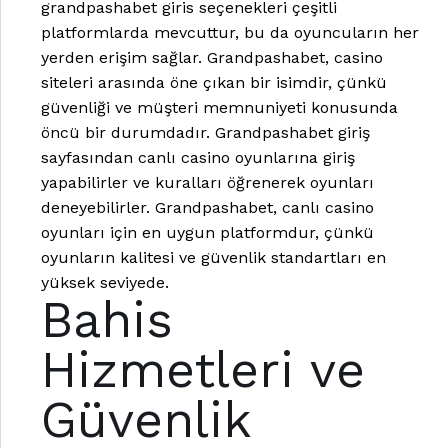
grandpashabet giris seçenekleri çeşitli
platformlarda mevcuttur, bu da oyuncuların her
yerden erişim sağlar. Grandpashabet, casino
siteleri arasında öne çıkan bir isimdir, çünkü
güvenliği ve müşteri memnuniyeti konusunda
öncü bir durumdadır. Grandpashabet giriş
sayfasından canlı casino oyunlarına giriş
yapabilirler ve kuralları öğrenerek oyunları
deneyebilirler. Grandpashabet, canlı casino
oyunları için en uygun platformdur, çünkü
oyunların kalitesi ve güvenlik standartları en
yüksek seviyede.
Bahis
Hizmetleri ve
Güvenlik