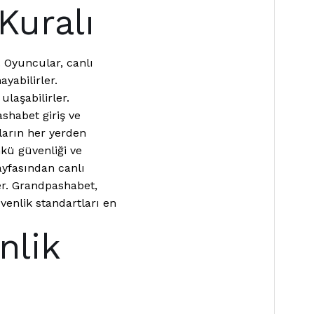
Kuralı
 Oyuncular, canlı
yabilirler.
ulaşabilirler.
ashabet giriş ve
ların her yerden
nkü güvenliği ve
yfasından canlı
ler. Grandpashabet,
venlik standartları en
nlik