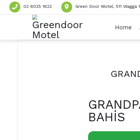
02 6025 1622
Green Door Motel, 511 Wagga 
Home
GRAND
GRANDP
BAHİS