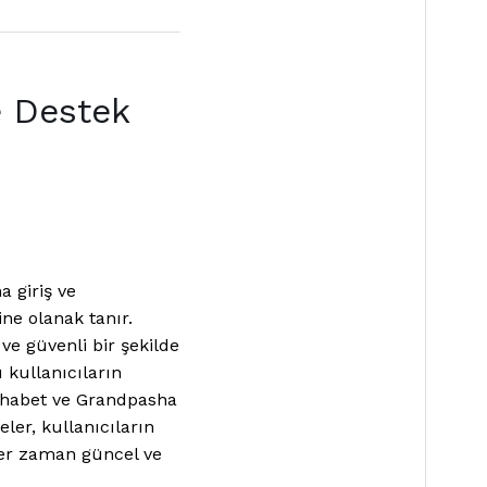
e Destek
a giriş ve
ine olanak tanır.
e güvenli bir şekilde
 kullanıcıların
pashabet ve Grandpasha
eler, kullanıcıların
her zaman güncel ve