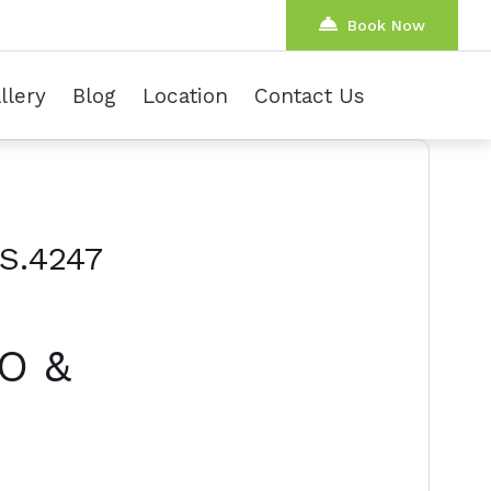
Book Now
llery
Blog
Location
Contact Us
S.4247
O &