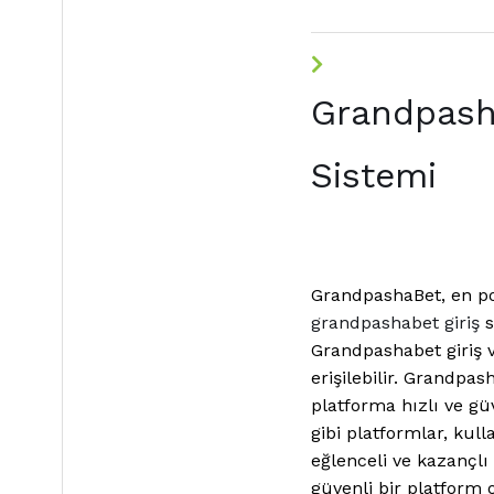
Grandpasha
Sistemi
GrandpashaBet, en pop
grandpashabet giriş
s
Grandpashabet giriş v
erişilebilir. Grandpa
platforma hızlı ve gü
gibi platformlar, kull
eğlenceli ve kazançl
güvenli bir platform o