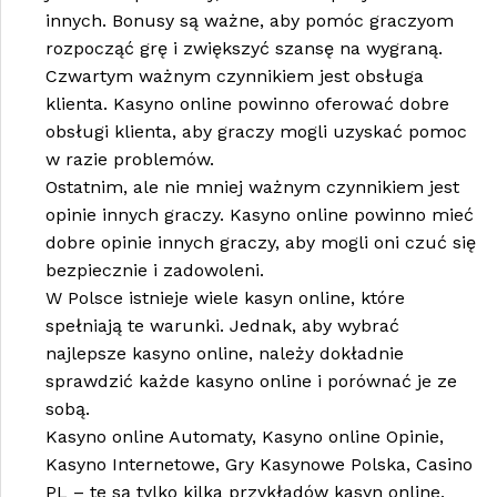
innych. Bonusy są ważne, aby pomóc graczyom
rozpocząć grę i zwiększyć szansę na wygraną.
Czwartym ważnym czynnikiem jest obsługa
klienta. Kasyno online powinno oferować dobre
obsługi klienta, aby graczy mogli uzyskać pomoc
w razie problemów.
Ostatnim, ale nie mniej ważnym czynnikiem jest
opinie innych graczy. Kasyno online powinno mieć
dobre opinie innych graczy, aby mogli oni czuć się
bezpiecznie i zadowoleni.
W Polsce istnieje wiele kasyn online, które
spełniają te warunki. Jednak, aby wybrać
najlepsze kasyno online, należy dokładnie
sprawdzić każde kasyno online i porównać je ze
sobą.
Kasyno online Automaty, Kasyno online Opinie,
Kasyno Internetowe, Gry Kasynowe Polska, Casino
PL – te są tylko kilka przykładów kasyn online,