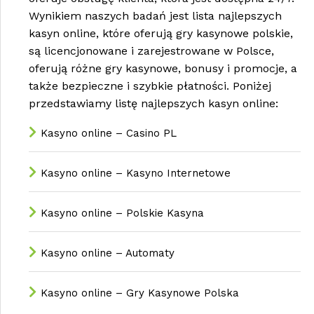
Wynikiem naszych badań jest lista najlepszych
kasyn online, które oferują gry kasynowe polskie,
są licencjonowane i zarejestrowane w Polsce,
oferują różne gry kasynowe, bonusy i promocje, a
także bezpieczne i szybkie płatności. Poniżej
przedstawiamy listę najlepszych kasyn online:
Kasyno online – Casino PL
Kasyno online – Kasyno Internetowe
Kasyno online – Polskie Kasyna
Kasyno online – Automaty
Kasyno online – Gry Kasynowe Polska