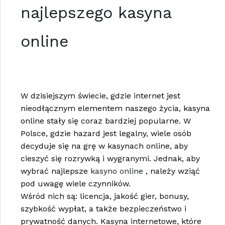
najlepszego kasyna
online
W dzisiejszym świecie, gdzie internet jest
nieodłącznym elementem naszego życia, kasyna
online stały się coraz bardziej popularne. W
Polsce, gdzie hazard jest legalny, wiele osób
decyduje się na grę w kasynach online, aby
cieszyć się rozrywką i wygranymi. Jednak, aby
wybrać najlepsze
kasyno online
, należy wziąć
pod uwagę wiele czynników.
Wśród nich są: licencja, jakość gier, bonusy,
szybkość wypłat, a także bezpieczeństwo i
prywatność danych. Kasyna internetowe, które