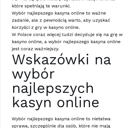
które spełniają te warunki.
Wybór najlepszego kasyna online to ważne
zadanie, ale z pewnością warto, aby uzyskać
korzyści z gry w kasyno online.
W Polsce coraz więcej ludzi decyduje się na grę w
kasyno online, a wybór najlepszego kasyna online
jest coraz ważniejszy.
Wskazówki na
wybór
najlepszych
kasyn online
Wybór najlepszego kasyna online to niełatwa
sprawa, szczególnie dla osób, które nie mają