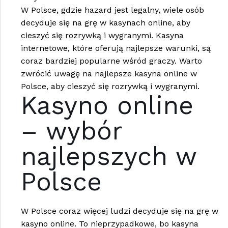
W Polsce, gdzie hazard jest legalny, wiele osób
decyduje się na grę w kasynach online, aby
cieszyć się rozrywką i wygranymi. Kasyna
internetowe, które oferują najlepsze warunki, są
coraz bardziej popularne wśród graczy. Warto
zwrócić uwagę na najlepsze kasyna online w
Polsce, aby cieszyć się rozrywką i wygranymi.
Kasyno online
– wybór
najlepszych w
Polsce
W Polsce coraz więcej ludzi decyduje się na grę w
kasyno online. To nieprzypadkowe, bo kasyna