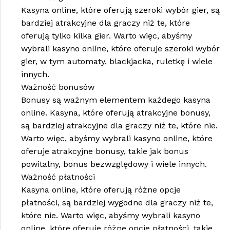
Kasyna online, które oferują szeroki wybór gier, są
bardziej atrakcyjne dla graczy niż te, które
oferują tylko kilka gier. Warto więc, abyśmy
wybrali kasyno online, które oferuje szeroki wybór
gier, w tym automaty, blackjacka, ruletkę i wiele
innych.
Ważność bonusów
Bonusy są ważnym elementem każdego kasyna
online. Kasyna, które oferują atrakcyjne bonusy,
są bardziej atrakcyjne dla graczy niż te, które nie.
Warto więc, abyśmy wybrali kasyno online, które
oferuje atrakcyjne bonusy, takie jak bonus
powitalny, bonus bezwzględowy i wiele innych.
Ważność płatności
Kasyna online, które oferują różne opcje
płatności, są bardziej wygodne dla graczy niż te,
które nie. Warto więc, abyśmy wybrali kasyno
online, które oferuje różne opcje płatności, takie