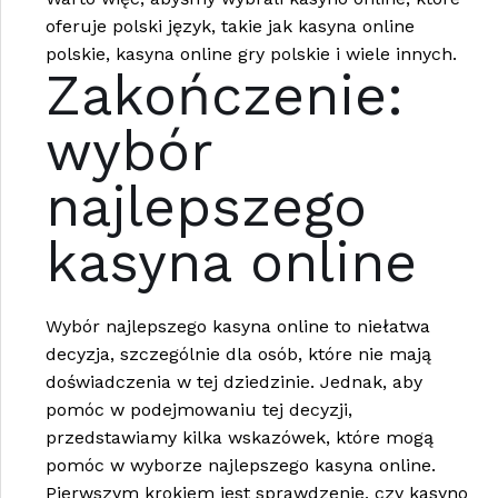
oferuje polski język, takie jak kasyna online
polskie, kasyna online gry polskie i wiele innych.
Zakończenie:
wybór
najlepszego
kasyna online
Wybór najlepszego kasyna online to niełatwa
decyzja, szczególnie dla osób, które nie mają
doświadczenia w tej dziedzinie. Jednak, aby
pomóc w podejmowaniu tej decyzji,
przedstawiamy kilka wskazówek, które mogą
pomóc w wyborze najlepszego kasyna online.
Pierwszym krokiem jest sprawdzenie, czy kasyno