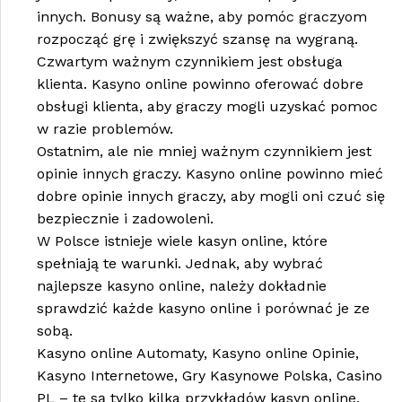
innych. Bonusy są ważne, aby pomóc graczyom
rozpocząć grę i zwiększyć szansę na wygraną.
Czwartym ważnym czynnikiem jest obsługa
klienta. Kasyno online powinno oferować dobre
obsługi klienta, aby graczy mogli uzyskać pomoc
w razie problemów.
Ostatnim, ale nie mniej ważnym czynnikiem jest
opinie innych graczy. Kasyno online powinno mieć
dobre opinie innych graczy, aby mogli oni czuć się
bezpiecznie i zadowoleni.
W Polsce istnieje wiele kasyn online, które
spełniają te warunki. Jednak, aby wybrać
najlepsze kasyno online, należy dokładnie
sprawdzić każde kasyno online i porównać je ze
sobą.
Kasyno online Automaty, Kasyno online Opinie,
Kasyno Internetowe, Gry Kasynowe Polska, Casino
PL – te są tylko kilka przykładów kasyn online,