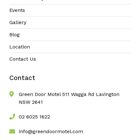
Events
Gallery
Blog
Location
Contact Us
Contact
Green Door Motel 511 Wagga Rd Lavington
NSW 2641
02 6025 1622
info@greendoormotel.com