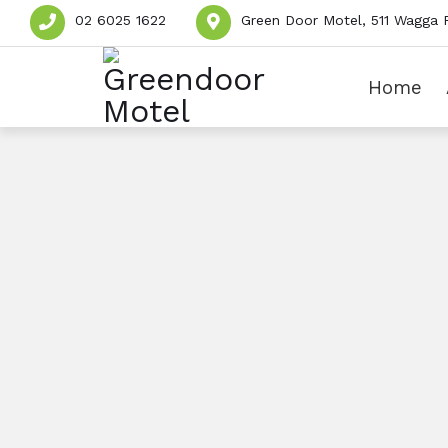
02 6025 1622
Green Door Motel, 511 Wagga 
Home