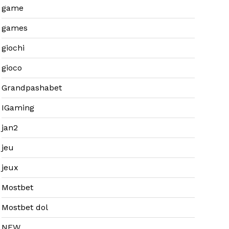
game
games
giochi
gioco
Grandpashabet
IGaming
jan2
jeu
jeux
Mostbet
Mostbet dol
NEW