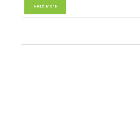
Read More