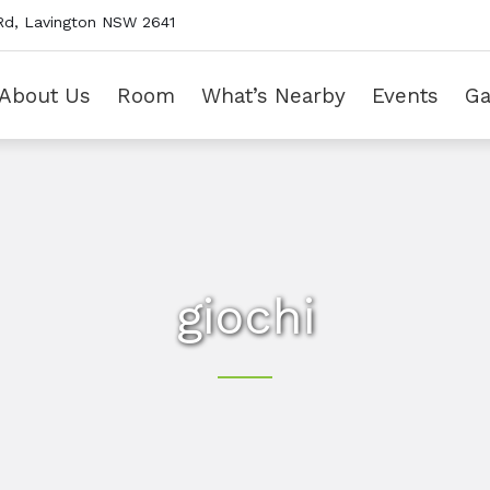
Rd, Lavington NSW 2641
About Us
Room
What’s Nearby
Events
Ga
giochi