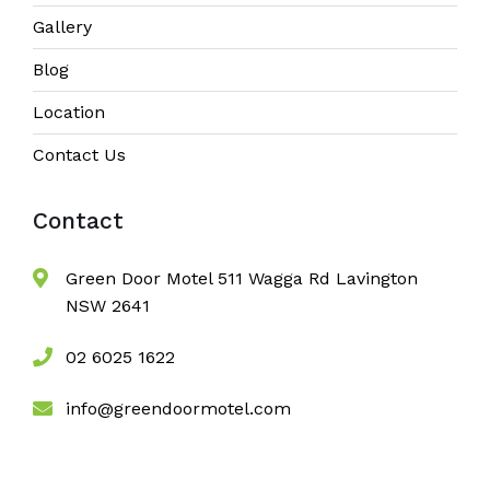
Gallery
Blog
Location
Contact Us
Contact
Green Door Motel 511 Wagga Rd Lavington
NSW 2641
02 6025 1622
info@greendoormotel.com