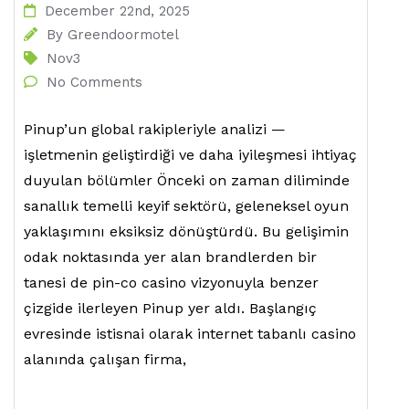
December 22nd, 2025
By
Greendoormotel
Nov3
No Comments
Pinup’un global rakipleriyle analizi —
işletmenin geliştirdiği ve daha iyileşmesi ihtiyaç
duyulan bölümler Önceki on zaman diliminde
sanallık temelli keyif sektörü, geleneksel oyun
yaklaşımını eksiksiz dönüştürdü. Bu gelişimin
odak noktasında yer alan brandlerden bir
tanesi de pin-co casino vizyonuyla benzer
çizgide ilerleyen Pinup yer aldı. Başlangıç
evresinde istisnai olarak internet tabanlı casino
alanında çalışan firma,