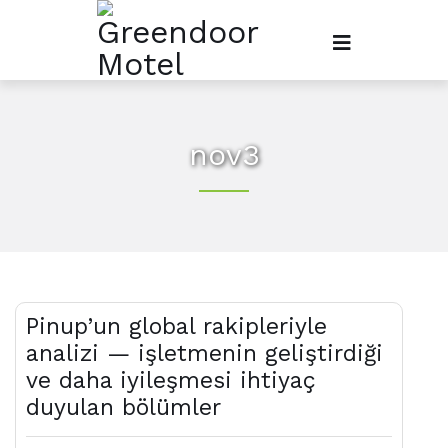
nov3
Pinup’un global rakipleriyle
analizi — işletmenin geliştirdiği
ve daha iyileşmesi ihtiyaç
duyulan bölümler