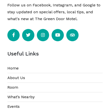
Follow us on Facebook, Instagram, and Google to
stay updated on special offers, local tips, and
what's new at The Green Door Motel.
Useful Links
Home
About Us
Room
What’s Nearby
Events