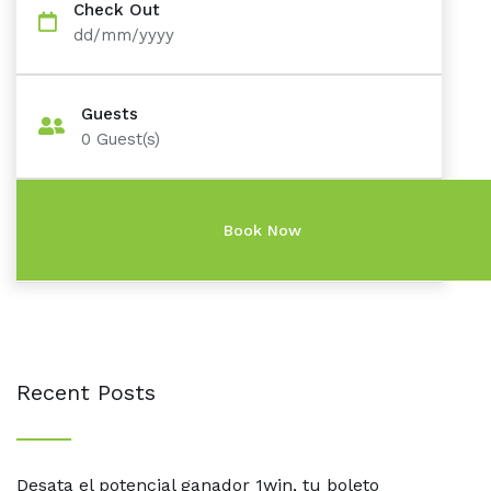
Check Out
dd/mm/yyyy
Guests
0
Guest(s)
Recent Posts
Desata el potencial ganador 1win, tu boleto