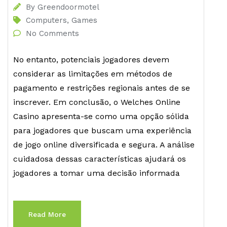
By
Greendoormotel
Computers, Games
No Comments
No entanto, potenciais jogadores devem
considerar as limitações em métodos de
pagamento e restrições regionais antes de se
inscrever. Em conclusão, o Welches Online
Casino apresenta-se como uma opção sólida
para jogadores que buscam uma experiência
de jogo online diversificada e segura. A análise
cuidadosa dessas características ajudará os
jogadores a tomar uma decisão informada
Read More